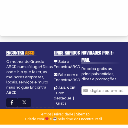
ENCONTRA
ABCD
LINKS RÁPIDOS
NOVIDADES POR E-
MAIL
O melhor do Grande
Sobre
ABCD num só lugar! Dicas,
EncontraABCD
Receba grátis as
onde ir, o que fazer, as
principais notícias,
Fale com o
melhores empresas,
dicas e promoções
EncontraABCD
locais, serviços e muito
mais no guia Encontra
ANUNCIE
:
ABCD
Com
destaque
|
Grátis
Termos
|
Privacidade
|
Sitemap
Criado com
e
pelo time do EncontraBrasil