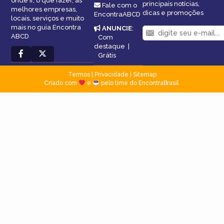
onde ir, o que fazer, as
principais notícias,
Fale com o
melhores empresas,
dicas e promoções
EncontraABCD
locais, serviços e muito
mais no guia Encontra
ANUNCIE
:
ABCD
Com
destaque
|
Grátis
Termos
|
Privacidade
|
Sitemap
Criado com
e
pelo time do EncontraBrasil