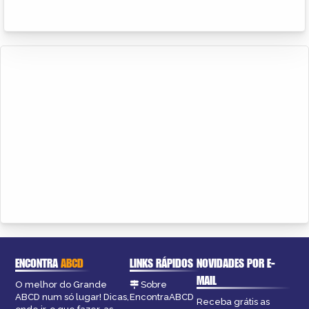
ENCONTRA
ABCD
LINKS RÁPIDOS
NOVIDADES POR E-
MAIL
O melhor do Grande
Sobre
ABCD num só lugar! Dicas,
EncontraABCD
Receba grátis as