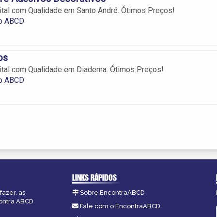
ital com Qualidade em Santo André. Ótimos Preços!
no ABCD
os
ital com Qualidade em Diadema. Ótimos Preços!
no ABCD
LINKS RÁPIDOS
fazer, as
Sobre EncontraABCD
contra ABCD
Fale com o EncontraABCD