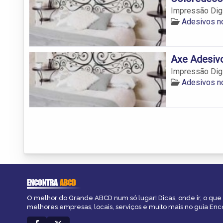
Impressão Dig
Adesivos 
Axe Adesiv
Impressão Dig
Adesivos 
ENCONTRA
ABCD
O melhor do Grande ABCD num só lugar! Dicas, onde ir, o que 
melhores empresas, locais, serviços e muito mais no guia En