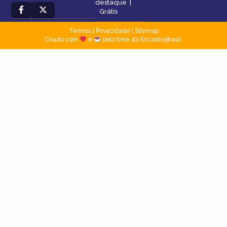
destaque
|
Grátis
Termos
|
Privacidade
|
Sitemap
Criado com
e
pelo time do EncontraBrasil