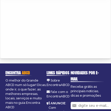
ENCONTRA
ABCD
LINKS RÁPIDOS
NOVIDADES POR E-
MAIL
O melhor do Grande
Sobre
ABCD num só lugar! Dicas,
EncontraABCD
Receba grátis as
onde ir, o que fazer, as
principais notícias,
Fale com o
melhores empresas,
dicas e promoções
EncontraABCD
locais, serviços e muito
mais no guia Encontra
ANUNCIE
:
ABCD
Com