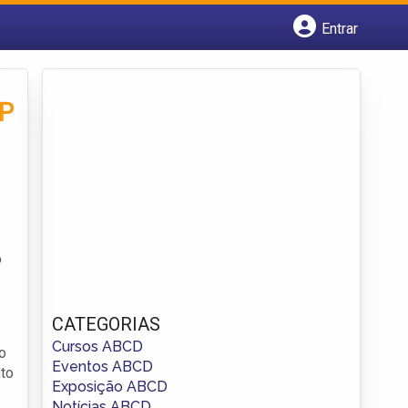
Entrar
Cadastrar empresa
Fazer login
Criar conta
SP
o
CATEGORIAS
Cursos ABCD
io
Eventos ABCD
nto
Exposição ABCD
Notícias ABCD