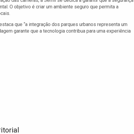
ração das câmeras, a Semil se dedica a garantir que a segurança
l. O objetivo é criar um ambiente seguro que permita a
cais.
estaca que “a integração dos parques urbanos representa um
agem garante que a tecnologia contribua para uma experiência
itorial