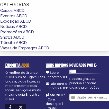
CATEGORIAS
Cursos ABCD
Eventos ABCD
Exposição ABCD
Notícias ABCD
Promoções ABCD
Shows ABCD
Trânsito ABCD
Vagas de Empregos ABCD
ENCONTRA
ABCD
LINKS RÁPIDOS
NOVIDADES POR E-
MAIL
O melhor do Grande
Sobre
ABCD num só lugar! Dicas,
EncontraABCD
Receba grátis as
onde ir, o que fazer, as
principais notícias,
Fale com o
melhores empresas,
dicas e promoções
EncontraABCD
locais, serviços e muito
mais no guia Encontra
ANUNCIE
:
ABCD
Com
destaque
|
Grátis