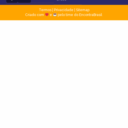
Termos
|
Privacidade
|
Sitemap
Criado com
e
pelo time do EncontraBrasil