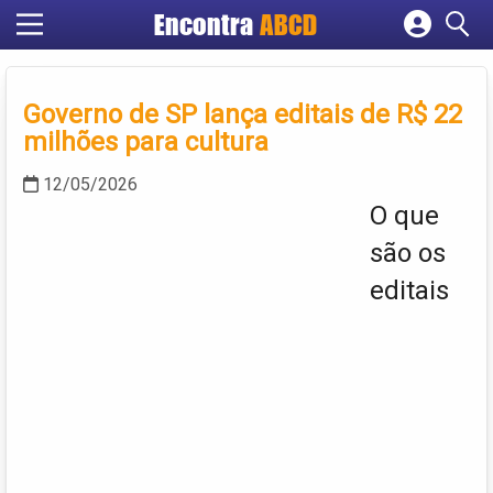
Encontra
ABCD
Cadastrar empresa
Fazer login
Governo de SP lança editais de R$ 22
Criar conta
milhões para cultura
12/05/2026
O que
são os
editais