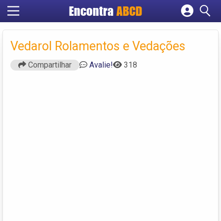
Encontra
ABCD
Cadastrar empresa
Fazer login
Vedarol Rolamentos e Vedações
Criar conta
Compartilhar
Avalie!
318