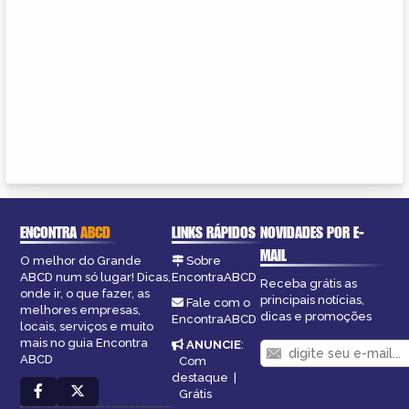
ENCONTRA
ABCD
LINKS RÁPIDOS
NOVIDADES POR E-
MAIL
O melhor do Grande
Sobre
ABCD num só lugar! Dicas,
EncontraABCD
Receba grátis as
onde ir, o que fazer, as
principais notícias,
Fale com o
melhores empresas,
dicas e promoções
EncontraABCD
locais, serviços e muito
mais no guia Encontra
ANUNCIE
:
ABCD
Com
destaque
|
Grátis