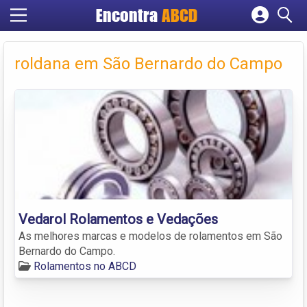
Encontra
ABCD
Cadastrar empresa
Fazer login
roldana em São Bernardo do Campo
Criar conta
Vedarol Rolamentos e Vedações
As melhores marcas e modelos de rolamentos em São
Bernardo do Campo.
Rolamentos no ABCD