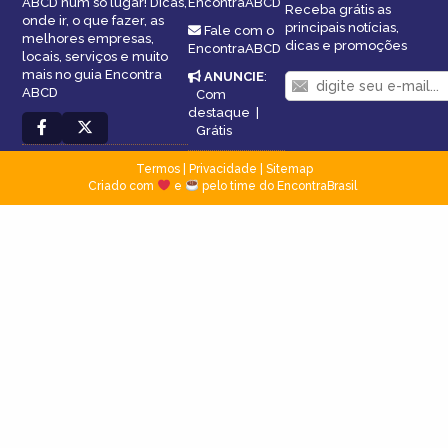
ABCD num só lugar! Dicas,
EncontraABCD
Receba grátis as
onde ir, o que fazer, as
principais notícias,
Fale com o
melhores empresas,
dicas e promoções
EncontraABCD
locais, serviços e muito
mais no guia Encontra
ANUNCIE
:
ABCD
Com
destaque
|
Grátis
Termos
|
Privacidade
|
Sitemap
Criado com
e
pelo time do EncontraBrasil