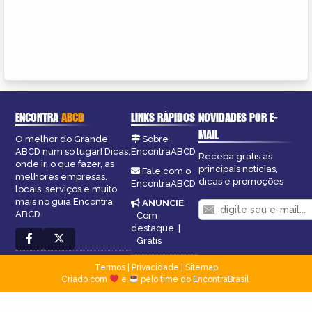
ENCONTRA
ABCD
LINKS RÁPIDOS
NOVIDADES POR E-
MAIL
O melhor do Grande
Sobre
ABCD num só lugar! Dicas,
EncontraABCD
Receba grátis as
onde ir, o que fazer, as
principais notícias,
Fale com o
melhores empresas,
dicas e promoções
EncontraABCD
locais, serviços e muito
mais no guia Encontra
ANUNCIE
:
ABCD
Com
destaque
|
Grátis
Termos
|
Privacidade
|
Sitemap
Criado com
e
pelo time do EncontraBrasil