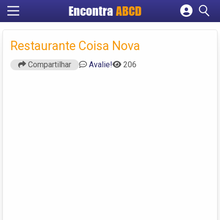
Encontra
ABCD
Cadastrar empresa
Fazer login
Restaurante Coisa Nova
Criar conta
Compartilhar
Avalie!
206