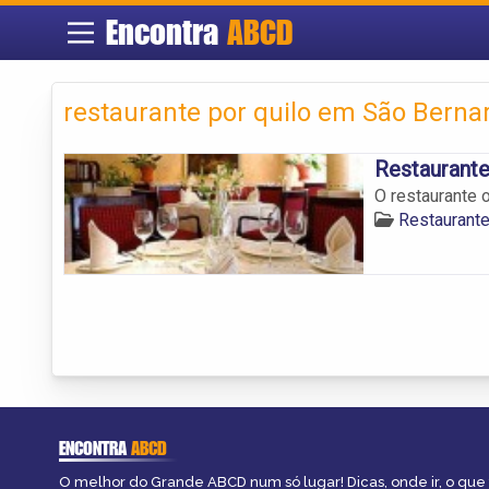
Encontra
ABCD
restaurante por quilo em São Bern
Restaurant
O restaurante 
Restaurant
ENCONTRA
ABCD
O melhor do Grande ABCD num só lugar! Dicas, onde ir, o que 