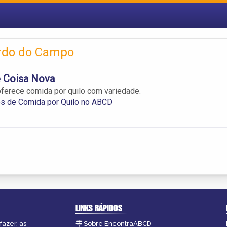
ardo do Campo
e Coisa Nova
oferece comida por quilo com variedade.
es de Comida por Quilo no ABCD
LINKS RÁPIDOS
fazer, as
Sobre EncontraABCD