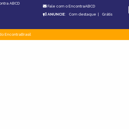
contra ABCD
Fale com o EncontraABCD
ANUNCIE
:
Com destaque
|
Grátis
do EncontraBrasil