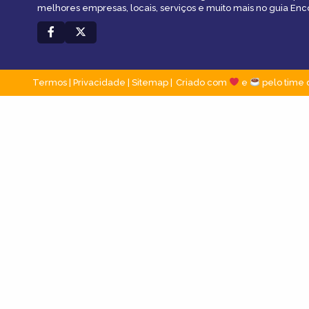
melhores empresas, locais, serviços e muito mais no guia En
Termos
|
Privacidade
|
Sitemap
Criado com
e
pelo time 