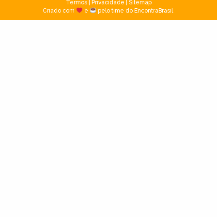
Termos
|
Privacidade
|
Sitemap
Criado com
e
pelo time do EncontraBrasil