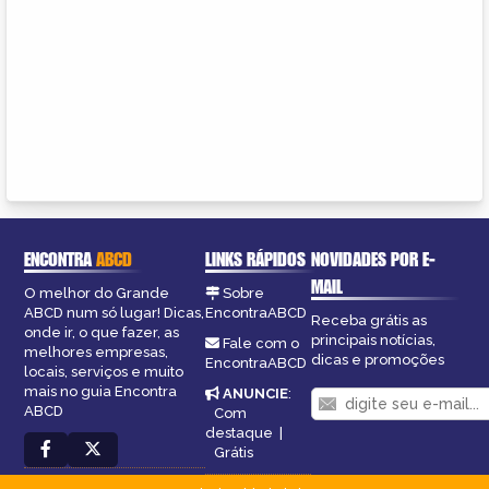
ENCONTRA
ABCD
LINKS RÁPIDOS
NOVIDADES POR E-
MAIL
O melhor do Grande
Sobre
ABCD num só lugar! Dicas,
EncontraABCD
Receba grátis as
onde ir, o que fazer, as
principais notícias,
Fale com o
melhores empresas,
dicas e promoções
EncontraABCD
locais, serviços e muito
mais no guia Encontra
ANUNCIE
:
ABCD
Com
destaque
|
Grátis