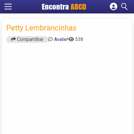
Encontra
ABCD
Cadastrar empresa
Fazer login
Petty Lembrancinhas
Criar conta
Compartilhar
Avalie!
538