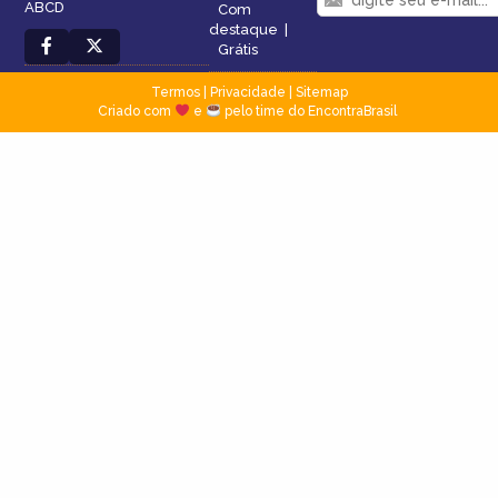
ABCD
Com
destaque
|
Grátis
Termos
|
Privacidade
|
Sitemap
Criado com
e
pelo time do EncontraBrasil