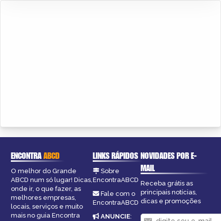
ENCONTRA
ABCD
LINKS RÁPIDOS
NOVIDADES POR E-
MAIL
O melhor do Grande
Sobre
ABCD num só lugar! Dicas,
EncontraABCD
Receba grátis as
onde ir, o que fazer, as
principais notícias,
Fale com o
melhores empresas,
dicas e promoções
EncontraABCD
locais, serviços e muito
mais no guia Encontra
ANUNCIE
: