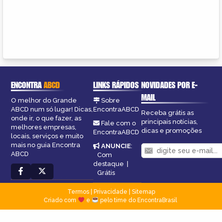
ENCONTRA
ABCD
LINKS RÁPIDOS
NOVIDADES POR E-
MAIL
O melhor do Grande
Sobre
ABCD num só lugar! Dicas,
EncontraABCD
Receba grátis as
onde ir, o que fazer, as
principais notícias,
Fale com o
melhores empresas,
dicas e promoções
EncontraABCD
locais, serviços e muito
mais no guia Encontra
ANUNCIE
:
ABCD
Com
destaque
|
Grátis
Termos
|
Privacidade
|
Sitemap
Criado com
e
pelo time do EncontraBrasil