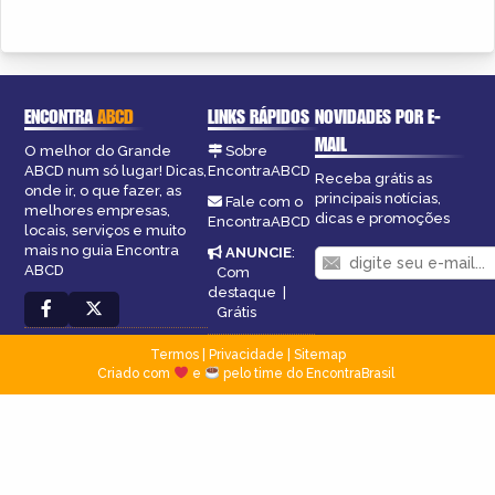
ENCONTRA
ABCD
LINKS RÁPIDOS
NOVIDADES POR E-
MAIL
O melhor do Grande
Sobre
ABCD num só lugar! Dicas,
EncontraABCD
Receba grátis as
onde ir, o que fazer, as
principais notícias,
Fale com o
melhores empresas,
dicas e promoções
EncontraABCD
locais, serviços e muito
mais no guia Encontra
ANUNCIE
:
ABCD
Com
destaque
|
Grátis
Termos
|
Privacidade
|
Sitemap
Criado com
e
pelo time do EncontraBrasil