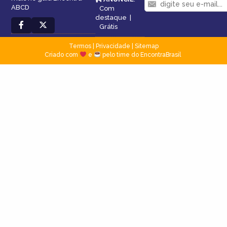
ABCD
Com
destaque
|
Grátis
Termos
|
Privacidade
|
Sitemap
Criado com
e
pelo time do EncontraBrasil