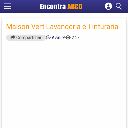
Encontra
ABCD
Cadastrar empresa
Fazer login
Maison Vert Lavanderia e Tinturaria
Criar conta
Compartilhar
Avalie!
247