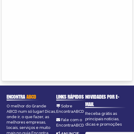
ENCONTRA
ABCD
LINKS RÁPIDOS
NOVIDADES POR E-
MAIL
O melhor do Grande
Sobre
ABCD num só lugar! Dicas,
EncontraABCD
Receba grátis as
onde ir, o que fazer, as
principais notícias,
Fale com o
melhores empresas,
dicas e promoções
EncontraABCD
locais, serviços e muito
mais no guia Encontra
ANUNCIE
: