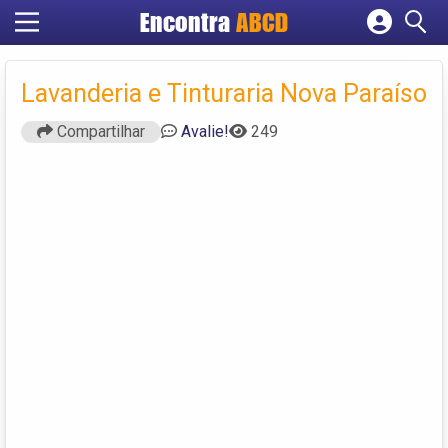
Encontra
ABCD
Cadastrar empresa
Fazer login
Lavanderia e Tinturaria Nova Paraíso
Criar conta
Compartilhar
Avalie!
249