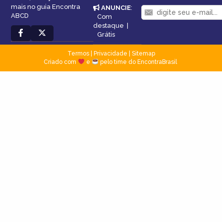
mais no guia Encontra
ANUNCIE
:
ABCD
Com
destaque
|
Grátis
Termos
|
Privacidade
|
Sitemap
Criado com
e
pelo time do EncontraBrasil