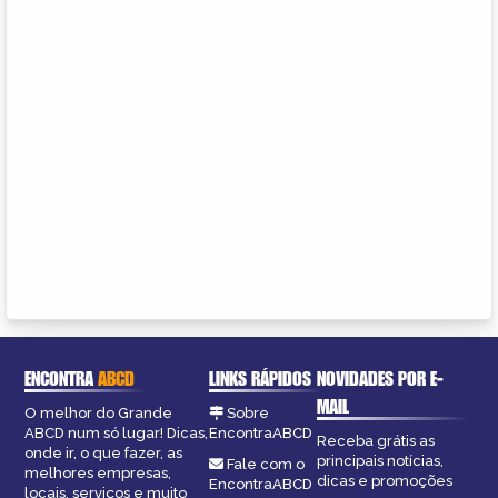
ENCONTRA
ABCD
LINKS RÁPIDOS
NOVIDADES POR E-
MAIL
O melhor do Grande
Sobre
ABCD num só lugar! Dicas,
EncontraABCD
Receba grátis as
onde ir, o que fazer, as
principais notícias,
Fale com o
melhores empresas,
dicas e promoções
EncontraABCD
locais, serviços e muito