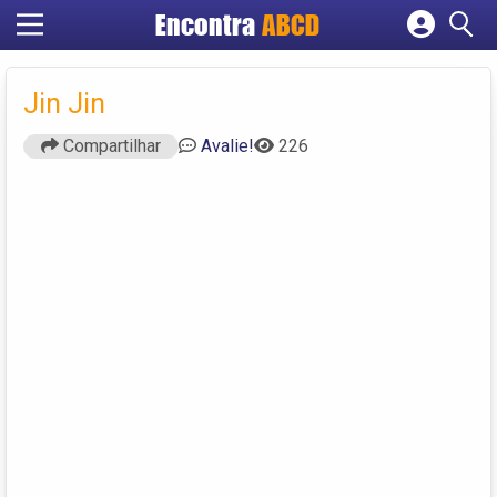
Encontra
ABCD
Cadastrar empresa
Fazer login
Jin Jin
Criar conta
Compartilhar
Avalie!
226