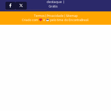
destaque
|
Grátis
Termos
|
Privacidade
|
Sitemap
Criado com
e
pelo time do EncontraBrasil