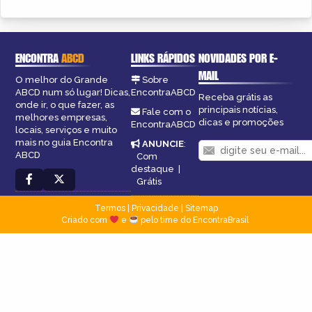
ENCONTRA
ABCD
LINKS RÁPIDOS
NOVIDADES POR E-
MAIL
O melhor do Grande
Sobre
ABCD num só lugar! Dicas,
EncontraABCD
Receba grátis as
onde ir, o que fazer, as
principais notícias,
Fale com o
melhores empresas,
dicas e promoções
EncontraABCD
locais, serviços e muito
mais no guia Encontra
ANUNCIE
:
ABCD
Com
destaque
|
Grátis
Termos
|
Privacidade
|
Sitemap
Criado com
e
pelo time do EncontraBrasil