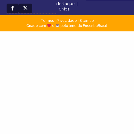
destaque
|
Grátis
Termos
|
Privacidade
|
Sitemap
Criado com
e
pelo time do EncontraBrasil