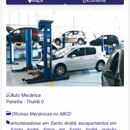
Mapa
Comente
Oficinas Mecânicas no ABCD
amortecedores em Santo André
,
escapamentos em
Santo André
,
freios em Santo André
,
injeção