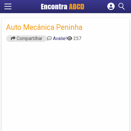
Encontra
ABCD
Cadastrar empresa
Fazer login
Auto Mecânica Peninha
Criar conta
Compartilhar
Avalie!
257