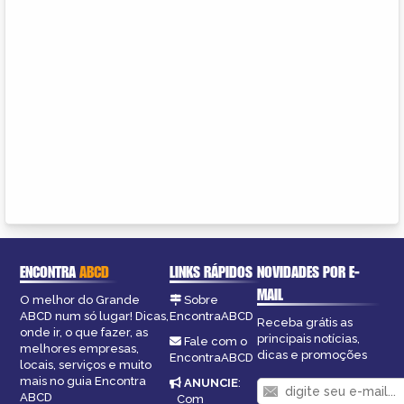
ENCONTRA
ABCD
LINKS RÁPIDOS
NOVIDADES POR E-
MAIL
O melhor do Grande
Sobre
ABCD num só lugar! Dicas,
EncontraABCD
Receba grátis as
onde ir, o que fazer, as
principais notícias,
Fale com o
melhores empresas,
dicas e promoções
EncontraABCD
locais, serviços e muito
mais no guia Encontra
ANUNCIE
:
ABCD
Com