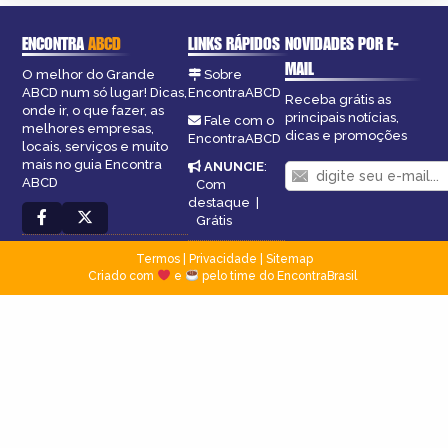
ENCONTRA
ABCD
LINKS RÁPIDOS
NOVIDADES POR E-
MAIL
O melhor do Grande
Sobre
ABCD num só lugar! Dicas,
EncontraABCD
Receba grátis as
onde ir, o que fazer, as
principais notícias,
Fale com o
melhores empresas,
dicas e promoções
EncontraABCD
locais, serviços e muito
mais no guia Encontra
ANUNCIE
:
ABCD
Com
destaque
|
Grátis
Termos
|
Privacidade
|
Sitemap
Criado com
e
pelo time do EncontraBrasil