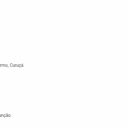
rmo, Curuçá.
unção.