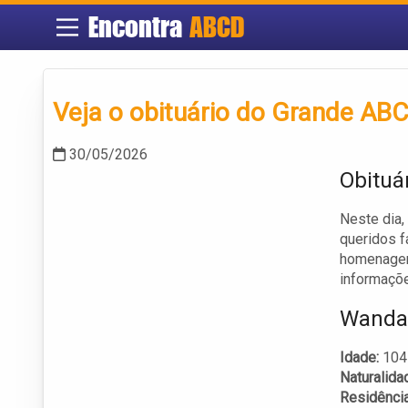
Encontra
ABCD
Veja o obituário do Grande ABC
30/05/2026
Obituá
Neste dia
queridos f
homenagem
informaçõe
Wanda 
Idade:
104
Naturalida
Residência