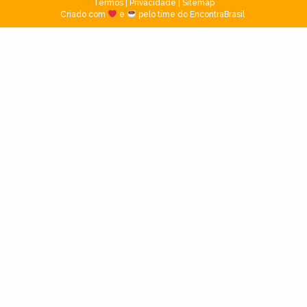
Termos
|
Privacidade
|
Sitemap
Criado com
e
pelo time do EncontraBrasil