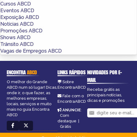
Cursos ABCD
Eventos ABCD
Exposição ABCD
Notícias ABCD
Promoções ABCD
Shows ABCD
Trânsito ABCD
Vagas de Empregos ABCD
ENCONTRA
ABCD
LINKS RÁPIDOS
NOVIDADES POR E-
MAIL
O melhor do Grande
Sobre
ABCD num só lugar! Dicas,
EncontraABCD
Receba grátis as
onde ir, o que fazer, as
principais notícias,
Fale com o
melhores empresas,
dicas e promoções
EncontraABCD
locais, serviços e muito
mais no guia Encontra
ANUNCIE
:
ABCD
Com
destaque
|
Grátis