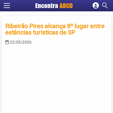
Encontra
ABCD
Cadastrar empresa
Fazer login
Ribeirão Pires alcança 8º lugar entre
Criar conta
estâncias turísticas de SP
22/05/2026