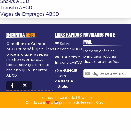
Shows ABCD
Trânsito ABCD
Vagas de Empregos ABCD
ENCONTRA
ABCD
LINKS RÁPIDOS
NOVIDADES POR E-
MAIL
O melhor do Grande
Sobre
ABCD num só lugar! Dicas,
EncontraABCD
Receba grátis as
onde ir, o que fazer, as
principais notícias,
Fale com o
melhores empresas,
dicas e promoções
EncontraABCD
locais, serviços e muito
mais no guia Encontra
ANUNCIE
:
ABCD
Com
destaque
|
Grátis
Termos
|
Privacidade
|
Sitemap
Criado com
e
pelo time do EncontraBrasil