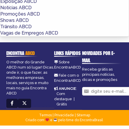
Exposição ABCD
Notícias ABCD
Promoções ABCD
Shows ABCD
Trânsito ABCD
Vagas de Empregos ABCD
ENCONTRA
ABCD
LINKS RÁPIDOS
NOVIDADES POR E-
MAIL
O melhor do Grande
Sobre
ABCD num só lugar! Dicas,
EncontraABCD
Receba grátis as
onde ir, o que fazer, as
principais notícias,
Fale com o
melhores empresas,
dicas e promoções
EncontraABCD
locais, serviços e muito
mais no guia Encontra
ANUNCIE
:
ABCD
Com
destaque
|
Grátis
Termos
|
Privacidade
|
Sitemap
Criado com
e
pelo time do EncontraBrasil