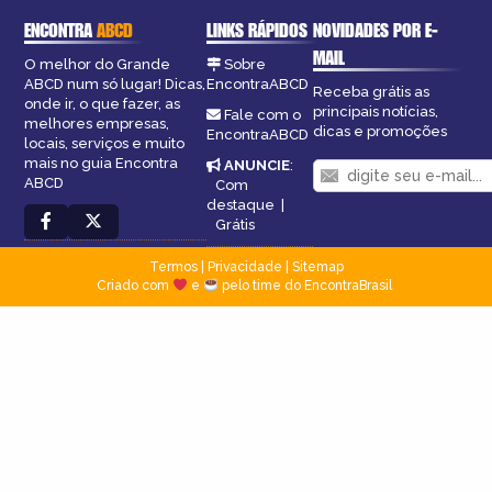
ENCONTRA
ABCD
LINKS RÁPIDOS
NOVIDADES POR E-
MAIL
O melhor do Grande
Sobre
ABCD num só lugar! Dicas,
EncontraABCD
Receba grátis as
onde ir, o que fazer, as
principais notícias,
Fale com o
melhores empresas,
dicas e promoções
EncontraABCD
locais, serviços e muito
mais no guia Encontra
ANUNCIE
:
ABCD
Com
destaque
|
Grátis
Termos
|
Privacidade
|
Sitemap
Criado com
e
pelo time do EncontraBrasil