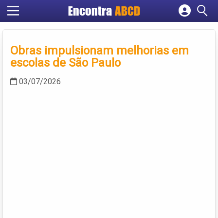
Encontra
ABCD
Cadastrar empresa
Fazer login
Obras impulsionam melhorias em
Criar conta
escolas de São Paulo
03/07/2026