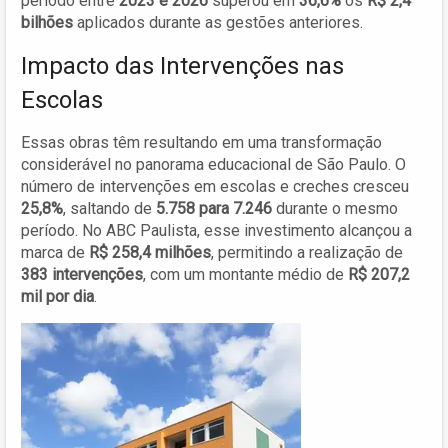
período entre
2023 e 2026
superou em
36,6%
os
R$ 2,4
bilhões
aplicados durante as gestões anteriores.
Impacto das Intervenções nas
Escolas
Essas obras têm resultando em uma transformação
considerável no panorama educacional de São Paulo. O
número de intervenções em escolas e creches cresceu
25,8%
, saltando de
5.758 para 7.246
durante o mesmo
período. No ABC Paulista, esse investimento alcançou a
marca de
R$ 258,4 milhões
, permitindo a realização de
383 intervenções
, com um montante médio de
R$ 207,2
mil por dia
.