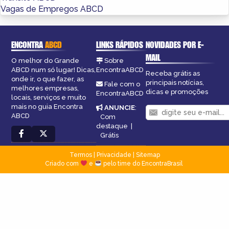
Vagas de Empregos ABCD
ENCONTRA
ABCD
LINKS RÁPIDOS
NOVIDADES POR E-
MAIL
O melhor do Grande
Sobre
ABCD num só lugar! Dicas,
EncontraABCD
Receba grátis as
onde ir, o que fazer, as
principais notícias,
Fale com o
melhores empresas,
dicas e promoções
EncontraABCD
locais, serviços e muito
mais no guia Encontra
ANUNCIE
:
ABCD
Com
destaque
|
Grátis
Termos
|
Privacidade
|
Sitemap
Criado com
e
pelo time do EncontraBrasil