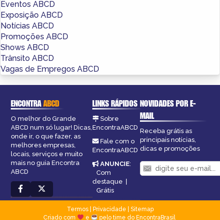
Eventos ABCD
Exposição ABCD
Notícias ABCD
Promoções ABCD
Shows ABCD
Trânsito ABCD
Vagas de Empregos ABCD
ENCONTRA
ABCD
LINKS RÁPIDOS
NOVIDADES POR E-
MAIL
O melhor do Grande
Sobre
ABCD num só lugar! Dicas,
EncontraABCD
Receba grátis as
onde ir, o que fazer, as
principais notícias,
Fale com o
melhores empresas,
dicas e promoções
EncontraABCD
locais, serviços e muito
mais no guia Encontra
ANUNCIE
:
ABCD
Com
destaque
|
Grátis
Termos
|
Privacidade
|
Sitemap
Criado com
e
pelo time do EncontraBrasil