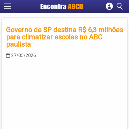
Encontra
ABCD
Cadastrar empresa
Fazer login
Governo de SP destina R$ 6,3 milhões
Criar conta
para climatizar escolas no ABC
paulista
27/05/2026