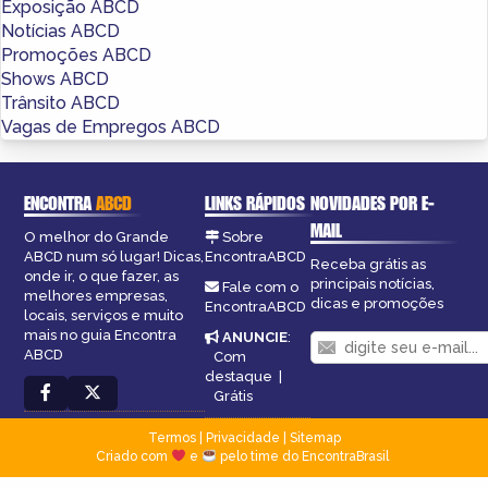
Exposição ABCD
Notícias ABCD
Promoções ABCD
Shows ABCD
Trânsito ABCD
Vagas de Empregos ABCD
ENCONTRA
ABCD
LINKS RÁPIDOS
NOVIDADES POR E-
MAIL
O melhor do Grande
Sobre
ABCD num só lugar! Dicas,
EncontraABCD
Receba grátis as
onde ir, o que fazer, as
principais notícias,
Fale com o
melhores empresas,
dicas e promoções
EncontraABCD
locais, serviços e muito
mais no guia Encontra
ANUNCIE
:
ABCD
Com
destaque
|
Grátis
Termos
|
Privacidade
|
Sitemap
Criado com
e
pelo time do EncontraBrasil