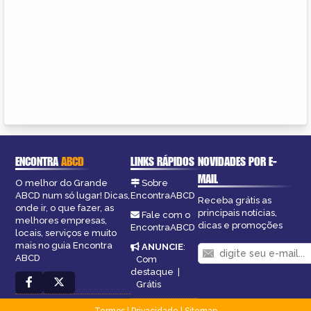
ENCONTRA
ABCD
LINKS RÁPIDOS
NOVIDADES POR E-
MAIL
O melhor do Grande
Sobre
ABCD num só lugar! Dicas,
EncontraABCD
Receba grátis as
onde ir, o que fazer, as
principais notícias,
Fale com o
melhores empresas,
dicas e promoções
EncontraABCD
locais, serviços e muito
mais no guia Encontra
ANUNCIE
:
ABCD
Com
destaque
|
Grátis