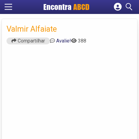
Encontra
ABCD
Cadastrar empresa
Fazer login
Valmir Alfaiate
Criar conta
Compartilhar
Avalie!
388