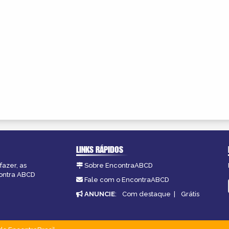
LINKS RÁPIDOS
fazer, as
Sobre EncontraABCD
contra ABCD
Fale com o EncontraABCD
ANUNCIE
:
Com destaque
|
Grátis