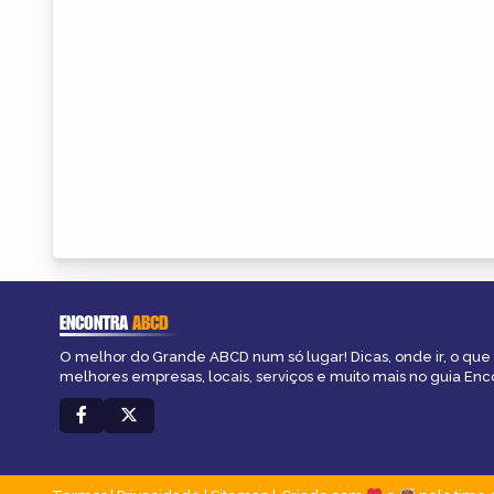
ENCONTRA
ABCD
O melhor do Grande ABCD num só lugar! Dicas, onde ir, o que 
melhores empresas, locais, serviços e muito mais no guia En