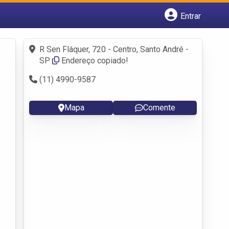
Entrar
Cadastrar empresa
Fazer login
R Sen Fláquer, 720 - Centro, Santo André -
Criar conta
SP
Endereço copiado!
(11) 4990-9587
Mapa
Comente