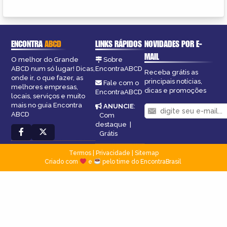
ENCONTRA
ABCD
LINKS RÁPIDOS
NOVIDADES POR E-
MAIL
O melhor do Grande
Sobre
ABCD num só lugar! Dicas,
EncontraABCD
Receba grátis as
onde ir, o que fazer, as
principais notícias,
Fale com o
melhores empresas,
dicas e promoções
EncontraABCD
locais, serviços e muito
mais no guia Encontra
ANUNCIE
:
ABCD
Com
destaque
|
Grátis
Termos
|
Privacidade
|
Sitemap
Criado com
e
pelo time do EncontraBrasil