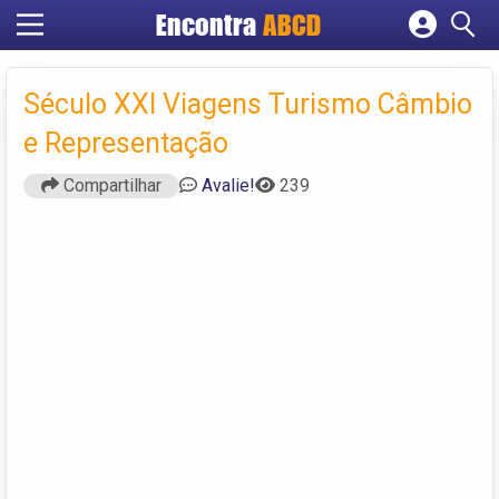
Encontra
ABCD
Cadastrar empresa
Fazer login
Século XXI Viagens Turismo Câmbio
Criar conta
e Representação
Compartilhar
Avalie!
239