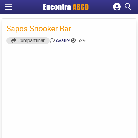
Encontra
ABCD
Cadastrar empresa
Fazer login
Sapos Snooker Bar
Criar conta
Compartilhar
Avalie!
529