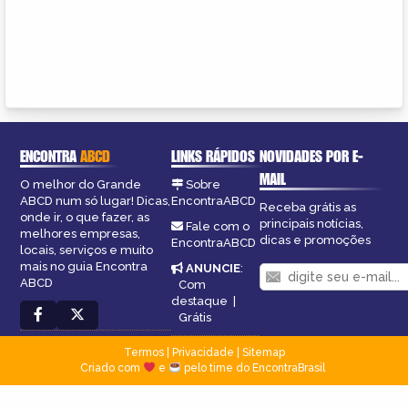
ENCONTRA
ABCD
LINKS RÁPIDOS
NOVIDADES POR E-
MAIL
O melhor do Grande
Sobre
ABCD num só lugar! Dicas,
EncontraABCD
Receba grátis as
onde ir, o que fazer, as
principais notícias,
Fale com o
melhores empresas,
dicas e promoções
EncontraABCD
locais, serviços e muito
mais no guia Encontra
ANUNCIE
:
ABCD
Com
destaque
|
Grátis
Termos
|
Privacidade
|
Sitemap
Criado com
e
pelo time do EncontraBrasil