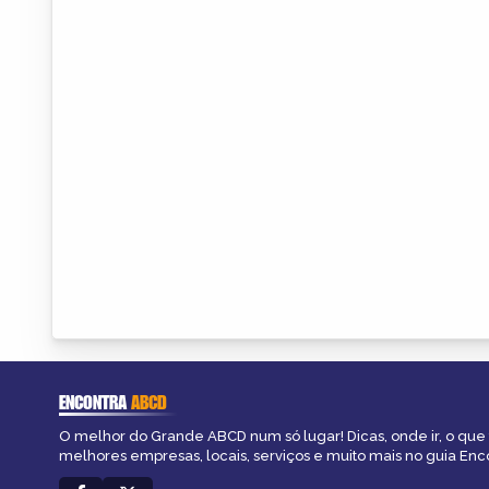
ENCONTRA
ABCD
O melhor do Grande ABCD num só lugar! Dicas, onde ir, o que 
melhores empresas, locais, serviços e muito mais no guia En