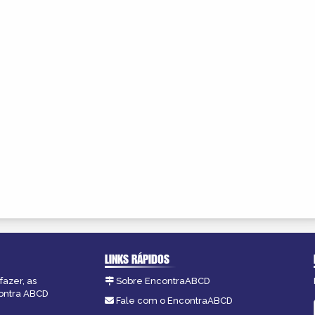
LINKS RÁPIDOS
fazer, as
Sobre EncontraABCD
contra ABCD
Fale com o EncontraABCD