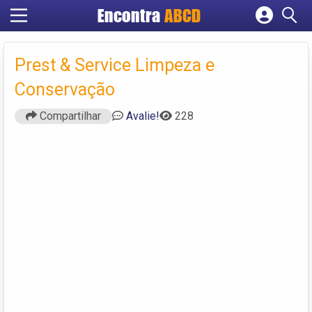
Encontra
ABCD
Cadastrar empresa
Fazer login
Prest & Service Limpeza e
Criar conta
Conservação
Compartilhar
Avalie!
228