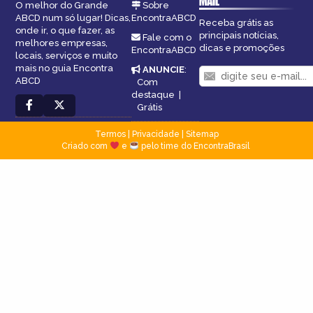
MAIL
O melhor do Grande
Sobre
ABCD num só lugar! Dicas,
EncontraABCD
Receba grátis as
onde ir, o que fazer, as
principais notícias,
Fale com o
melhores empresas,
dicas e promoções
EncontraABCD
locais, serviços e muito
mais no guia Encontra
ANUNCIE
:
ABCD
Com
destaque
|
Grátis
Termos
|
Privacidade
|
Sitemap
Criado com
e
pelo time do EncontraBrasil