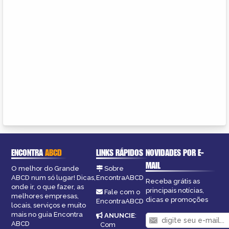
ENCONTRA
ABCD
LINKS RÁPIDOS
NOVIDADES POR E-
MAIL
O melhor do Grande
Sobre
ABCD num só lugar! Dicas,
EncontraABCD
Receba grátis as
onde ir, o que fazer, as
principais notícias,
Fale com o
melhores empresas,
dicas e promoções
EncontraABCD
locais, serviços e muito
mais no guia Encontra
ANUNCIE
:
ABCD
Com