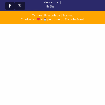
destaque
|
Grátis
Termos
|
Privacidade
|
Sitemap
Criado com
e
pelo time do EncontraBrasil