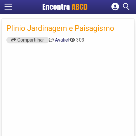
Encontra
ABCD
Cadastrar empresa
Fazer login
Plinio Jardinagem e Paisagismo
Criar conta
Compartilhar
Avalie!
303