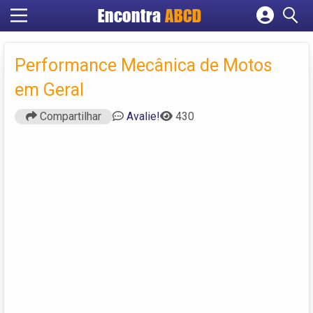
Encontra
ABCD
Cadastrar empresa
Fazer login
Performance Mecânica de Motos
Criar conta
em Geral
Compartilhar
Avalie!
430