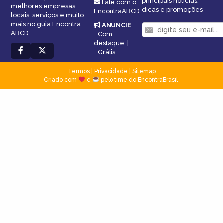
principais notícias,
Fale com o
melhores empresas,
dicas e promoções
EncontraABCD
locais, serviços e muito
mais no guia Encontra
ANUNCIE
:
ABCD
Com
destaque
|
Grátis
Termos
|
Privacidade
|
Sitemap
Criado com
e
pelo time do EncontraBrasil