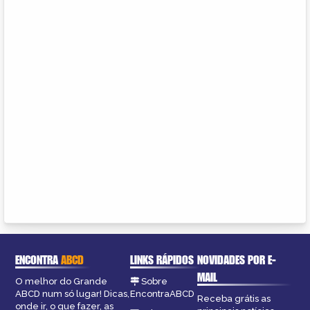
ENCONTRA
ABCD
LINKS RÁPIDOS
NOVIDADES POR E-
MAIL
O melhor do Grande
Sobre
ABCD num só lugar! Dicas,
EncontraABCD
Receba grátis as
onde ir, o que fazer, as