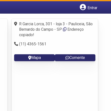
Entrar
Cadastrar empresa
Fazer login
R Garcia Lorca, 301 - loja 3 - Pauliceia, São
Criar conta
Bernardo do Campo - SP
Endereço
copiado!
(11) 4365-1561
Mapa
Comente