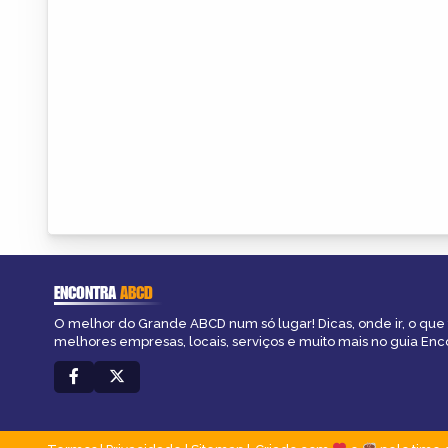
ENCONTRA
ABCD
O melhor do Grande ABCD num só lugar! Dicas, onde ir, o que 
melhores empresas, locais, serviços e muito mais no guia En