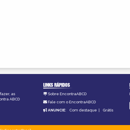
LINKS RÁPIDOS
fazer, as
Sobre EncontraABCD
contra ABCD
Fale com o EncontraABCD
ANUNCIE
:
Com destaque
|
Grátis