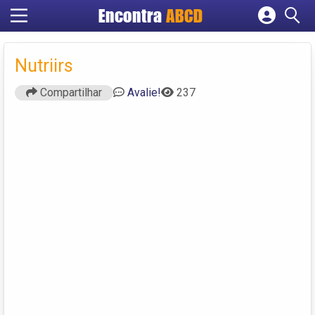
Encontra
ABCD
Cadastrar empresa
Fazer login
Nutriirs
Criar conta
Compartilhar
Avalie!
237