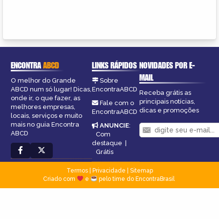
ENCONTRA
ABCD
LINKS RÁPIDOS
NOVIDADES POR E-
MAIL
O melhor do Grande
Sobre
ABCD num só lugar! Dicas,
EncontraABCD
Receba grátis as
onde ir, o que fazer, as
principais notícias,
Fale com o
melhores empresas,
dicas e promoções
EncontraABCD
locais, serviços e muito
mais no guia Encontra
ANUNCIE
:
ABCD
Com
destaque
|
Grátis
Termos
|
Privacidade
|
Sitemap
Criado com
e
pelo time do EncontraBrasil