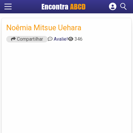
Encontra
ABCD
Cadastrar empresa
Fazer login
Noêmia Mitsue Uehara
Criar conta
Compartilhar
Avalie!
346