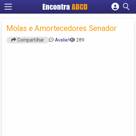
Encontra
ABCD
Cadastrar empresa
Fazer login
Molas e Amortecedores Senador
Criar conta
Compartilhar
Avalie!
289