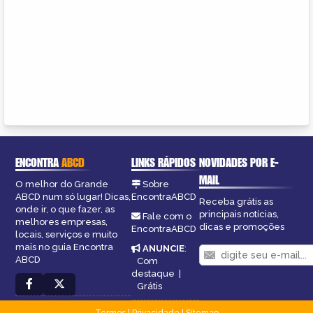
ENCONTRA
ABCD
LINKS RÁPIDOS
NOVIDADES POR E-
MAIL
O melhor do Grande
Sobre
ABCD num só lugar! Dicas,
EncontraABCD
Receba grátis as
onde ir, o que fazer, as
principais notícias,
Fale com o
melhores empresas,
dicas e promoções
EncontraABCD
locais, serviços e muito
mais no guia Encontra
ANUNCIE
:
ABCD
Com
destaque
|
Grátis