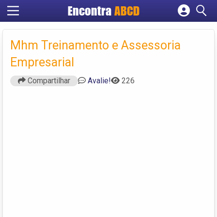
Encontra
ABCD
Cadastrar empresa
Fazer login
Mhm Treinamento e Assessoria
Criar conta
Empresarial
Compartilhar
Avalie!
226