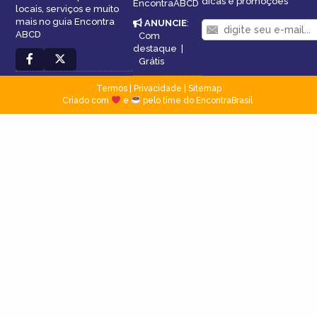
dicas e promoções
EncontraABCD
locais, serviços e muito
mais no guia Encontra
ANUNCIE
:
ABCD
Com
destaque
|
Grátis
Termos
|
Privacidade
|
Sitemap
Criado com
e
pelo time do EncontraBrasil