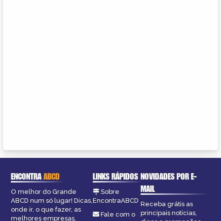
ENCONTRA
ABCD
LINKS RÁPIDOS
NOVIDADES POR E-
MAIL
O melhor do Grande
Sobre
ABCD num só lugar! Dicas,
EncontraABCD
Receba grátis as
onde ir, o que fazer, as
principais notícias,
Fale com o
melhores empresas,