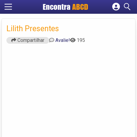
Encontra
ABCD
Cadastrar empresa
Fazer login
Lilith Presentes
Criar conta
Compartilhar
Avalie!
195