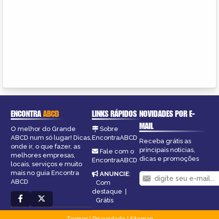
ENCONTRA
ABCD
LINKS RÁPIDOS
NOVIDADES POR E-
MAIL
O melhor do Grande
Sobre
ABCD num só lugar! Dicas,
EncontraABCD
Receba grátis as
onde ir, o que fazer, as
principais notícias,
Fale com o
melhores empresas,
dicas e promoções
EncontraABCD
locais, serviços e muito
mais no guia Encontra
ANUNCIE
:
ABCD
Com
destaque
|
Grátis