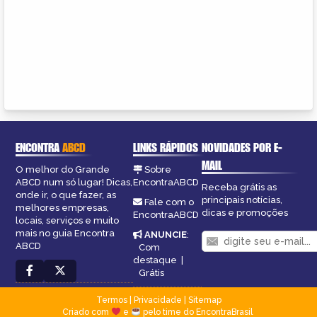
ENCONTRA
ABCD
LINKS RÁPIDOS
NOVIDADES POR E-
MAIL
O melhor do Grande
Sobre
ABCD num só lugar! Dicas,
EncontraABCD
Receba grátis as
onde ir, o que fazer, as
principais notícias,
Fale com o
melhores empresas,
dicas e promoções
EncontraABCD
locais, serviços e muito
mais no guia Encontra
ANUNCIE
:
ABCD
Com
destaque
|
Grátis
Termos
|
Privacidade
|
Sitemap
Criado com
e
pelo time do EncontraBrasil