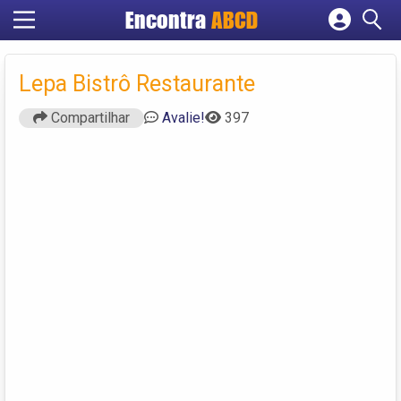
Encontra
ABCD
Cadastrar empresa
Fazer login
Lepa Bistrô Restaurante
Criar conta
Compartilhar
Avalie!
397