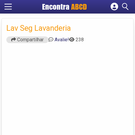
Encontra
ABCD
Cadastrar empresa
Fazer login
Lav Seg Lavanderia
Criar conta
Compartilhar
Avalie!
238