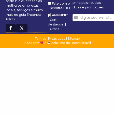
onde ir, o que fazer, as
principais notícias,
Fale com o
melhores empresas,
dicas e promoções
EncontraABCD
locais, serviços e muito
mais no guia Encontra
ANUNCIE
:
ABCD
Com
destaque
|
Grátis
Termos
|
Privacidade
|
Sitemap
Criado com
e
pelo time do EncontraBrasil