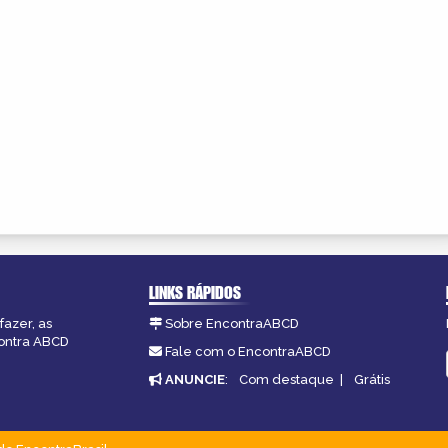
LINKS RÁPIDOS
fazer, as
Sobre EncontraABCD
contra ABCD
Fale com o EncontraABCD
ANUNCIE
:
Com destaque
|
Grátis