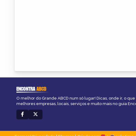
ENCONTRA
ABCD
O melhor do Grande ABCD num só lugar! Dicas, onde ir, o que 
melhores empresas, locais, serviços e muito mais no guia En