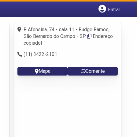
Entrar
Cadastrar empresa
Fazer login
R Afonsina, 74 - sala 11 - Rudge Ramos,
Criar conta
São Bernardo do Campo - SP
Endereço
copiado!
(11) 3422-2101
Mapa
Comente