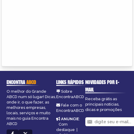
ENCONTRA
ABCD
LINKS RÁPIDOS
NOVIDADES POR E-
MAIL
O melhor do Grande
Sobre
ABCD num só lugar! Dicas,
EncontraABCD
Receba grátis as
onde ir, o que fazer, as
principais notícias,
Fale com o
melhores empresas,
dicas e promoções
EncontraABCD
locais, serviços e muito
mais no guia Encontra
ANUNCIE
:
ABCD
Com
destaque
|