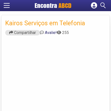
Encontra
ABCD
Cadastrar empresa
Fazer login
Kairos Serviços em Telefonia
Criar conta
Compartilhar
Avalie!
255