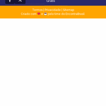
Grátis
Termos
|
Privacidade
|
Sitemap
Criado com
e
pelo time do EncontraBrasil