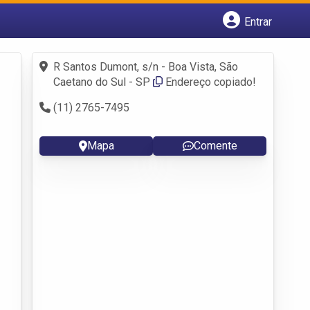
Entrar
Cadastrar empresa
Fazer login
R Santos Dumont, s/n - Boa Vista, São
Criar conta
Caetano do Sul - SP
Endereço copiado!
(11) 2765-7495
Mapa
Comente