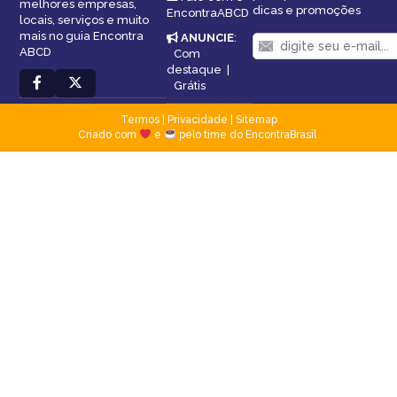
melhores empresas,
dicas e promoções
EncontraABCD
locais, serviços e muito
mais no guia Encontra
ANUNCIE
:
ABCD
Com
destaque
|
Grátis
Termos
|
Privacidade
|
Sitemap
Criado com
e
pelo time do EncontraBrasil