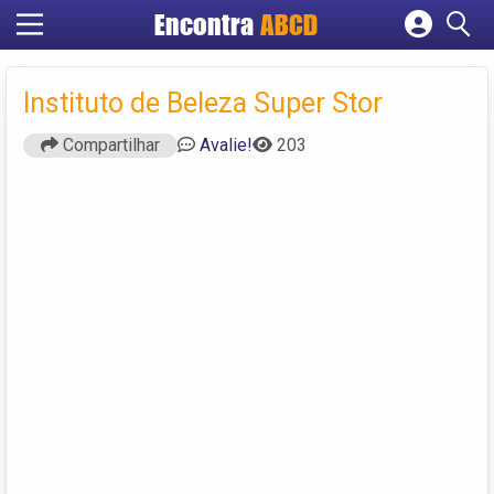
Encontra
ABCD
Cadastrar empresa
Fazer login
Instituto de Beleza Super Stor
Criar conta
Compartilhar
Avalie!
203