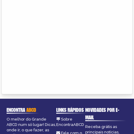
ENCONTRA
ABCD
LINKS RÁPIDOS
NOVIDADES POR E-
MAIL
O melhor do Grande
Sobre
ABCD num só lugar! Dicas,
EncontraABCD
Receba grátis as
onde ir, o que fazer, as
principais notícias,
Fale com o