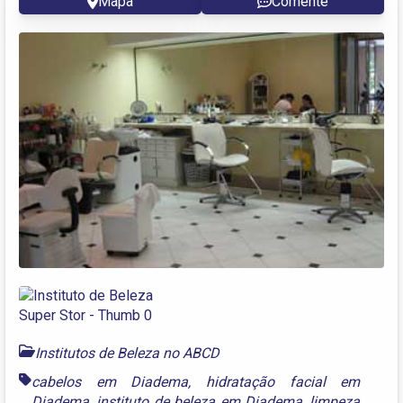
Mapa
Comente
Institutos de Beleza no ABCD
cabelos em Diadema
,
hidratação facial em
Diadema
,
instituto de beleza em Diadema
,
limpeza