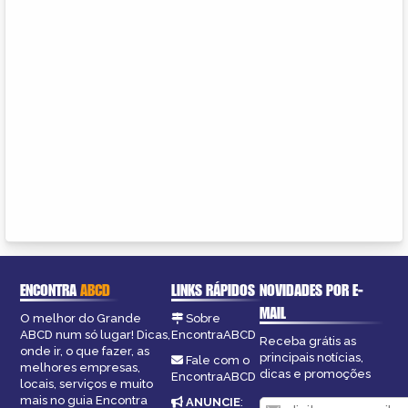
ENCONTRA
ABCD
LINKS RÁPIDOS
NOVIDADES POR E-
MAIL
O melhor do Grande
Sobre
ABCD num só lugar! Dicas,
EncontraABCD
Receba grátis as
onde ir, o que fazer, as
principais notícias,
Fale com o
melhores empresas,
dicas e promoções
EncontraABCD
locais, serviços e muito
mais no guia Encontra
ANUNCIE
: