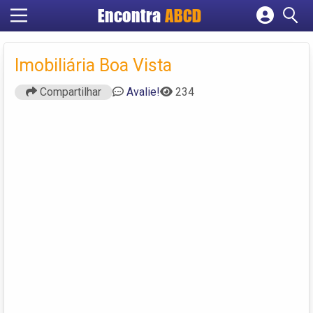
Encontra
ABCD
Cadastrar empresa
Fazer login
Imobiliária Boa Vista
Criar conta
Compartilhar
Avalie!
234