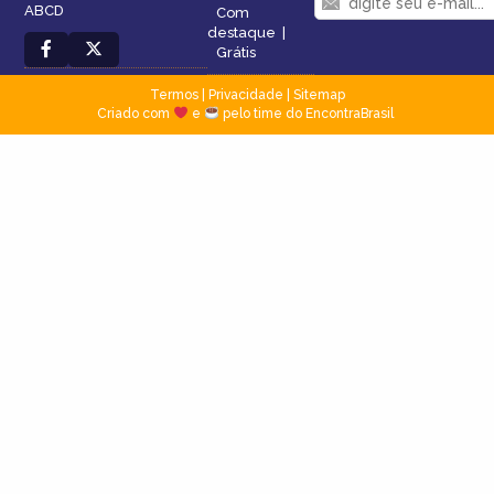
ABCD
Com
destaque
|
Grátis
Termos
|
Privacidade
|
Sitemap
Criado com
e
pelo time do EncontraBrasil